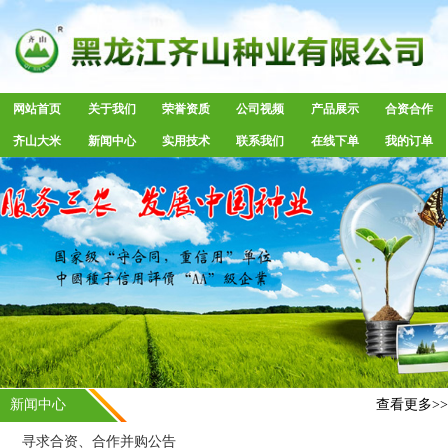
网站首页
关于我们
荣誉资质
公司视频
产品展示
合资合作
齐山大米
新闻中心
实用技术
联系我们
在线下单
我的订单
新闻中心
查看更多>>
寻求合资、合作并购公告