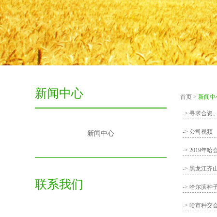
新闻中心
首页
>
新闻中
-> 寻求合
-> 公司视频
新闻中心
-> 2019年
-> 黑龙江
联系我们
-> 哈尔滨
-> 哈市种