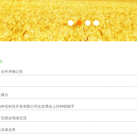
心
资、合作并购公告
哈会展台
齐山种业科技开发有限公司在农博会上对种植能手
种子交易会现场交流
交会洽谈业务