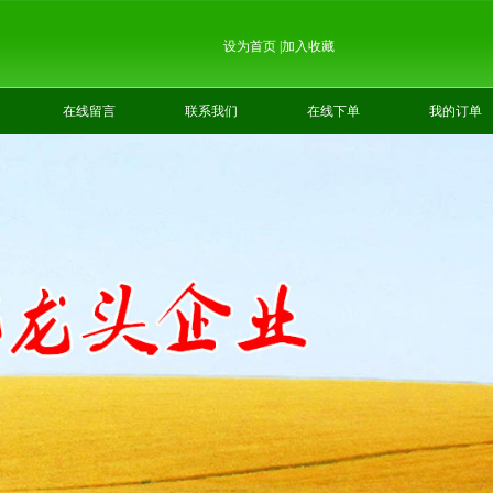
设为首页
|
加入收藏
在线留言
联系我们
在线下单
我的订单