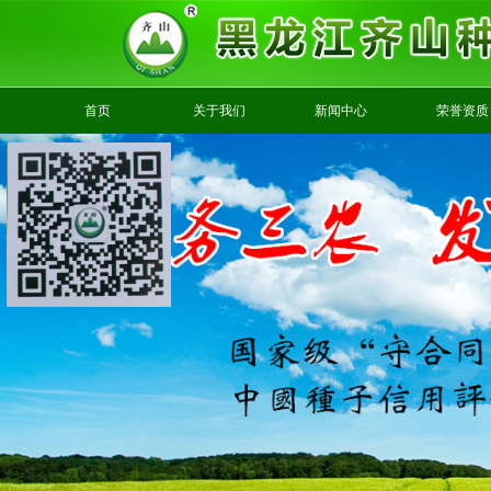
首页
关于我们
新闻中心
荣誉资质