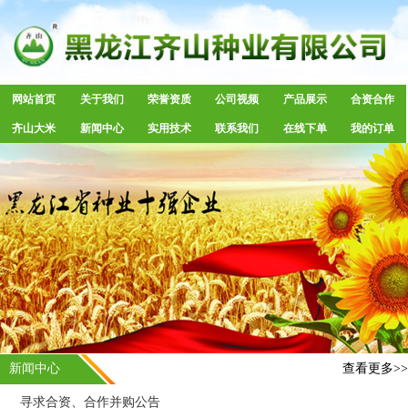
网站首页
关于我们
荣誉资质
公司视频
产品展示
合资合作
齐山大米
新闻中心
实用技术
联系我们
在线下单
我的订单
新闻中心
查看更多>>
寻求合资、合作并购公告