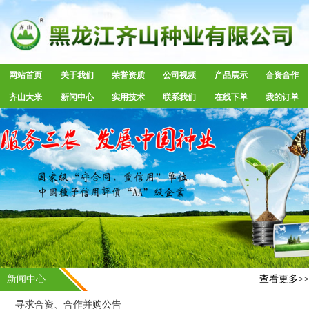
网站首页
关于我们
荣誉资质
公司视频
产品展示
合资合作
齐山大米
新闻中心
实用技术
联系我们
在线下单
我的订单
新闻中心
查看更多>>
寻求合资、合作并购公告